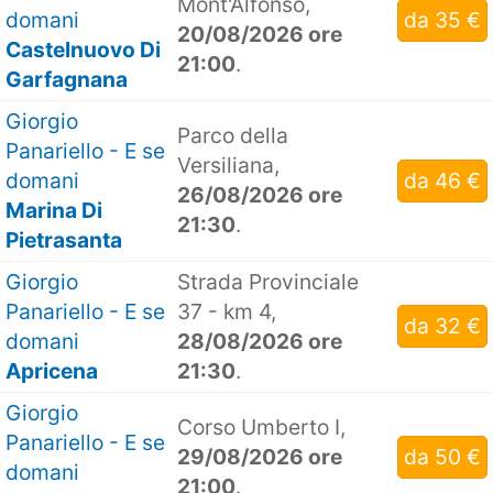
Mont'Alfonso,
domani
da 35 €
20/08/2026 ore
Castelnuovo Di
21:00
.
Garfagnana
Giorgio
Parco della
Panariello - E se
Versiliana,
domani
da 46 €
26/08/2026 ore
Marina Di
21:30
.
Pietrasanta
Giorgio
Strada Provinciale
Panariello - E se
37 - km 4,
da 32 €
domani
28/08/2026 ore
Apricena
21:30
.
Giorgio
Corso Umberto I,
Panariello - E se
29/08/2026 ore
da 50 €
domani
21:00
.