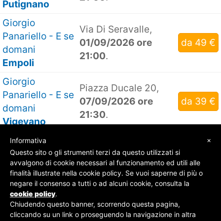
Putignano
Giorgio
Via Di Seravalle,
Panariello - E se
01/09/2026 ore
da 49 €
domani
21:00
.
Empoli
Giorgio
Piazza Ducale 20,
Panariello - E se
07/09/2026 ore
da 39 €
domani
21:30
.
Vigevano
×
Informativa
Questo sito o gli strumenti terzi da questo utilizzati si
avvalgono di cookie necessari al funzionamento ed utili alle
finalità illustrate nella cookie policy. Se vuoi saperne di più o
© SOS Biglietti - P.Iva 09162100961 -
Chi Siamo
-
negare il consenso a tutti o ad alcuni cookie, consulta la
Contatti
-
Privacy Policy
cookie policy
.
Chiudendo questo banner, scorrendo questa pagina,
cliccando su un link o proseguendo la navigazione in altra