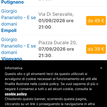
Putignano
Giorgio
Via Di Seravalle,
Panariello - E se
01/09/2026 ore
da 49 €
domani
21:00
.
Empoli
Giorgio
Piazza Ducale 20,
Panariello - E se
07/09/2026 ore
da 39 €
domani
21:30
.
Vigevano
×
Informativa
Questo sito o gli strumenti terzi da questo utilizzati si
avvalgono di cookie necessari al funzionamento ed utili alle
finalità illustrate nella cookie policy. Se vuoi saperne di più o
© SOS Biglietti - P.Iva 09162100961 -
Chi Siamo
-
negare il consenso a tutti o ad alcuni cookie, consulta la
Contatti
-
Privacy Policy
cookie policy
.
Chiudendo questo banner, scorrendo questa pagina,
cliccando su un link o proseguendo la navigazione in altra