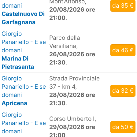
Mont'Alfonso,
domani
da 35 €
20/08/2026 ore
Castelnuovo Di
21:00
.
Garfagnana
Giorgio
Parco della
Panariello - E se
Versiliana,
domani
da 46 €
26/08/2026 ore
Marina Di
21:30
.
Pietrasanta
Giorgio
Strada Provinciale
Panariello - E se
37 - km 4,
da 32 €
domani
28/08/2026 ore
Apricena
21:30
.
Giorgio
Corso Umberto I,
Panariello - E se
29/08/2026 ore
da 50 €
domani
21:00
.