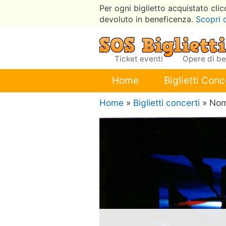
Per ogni biglietto acquistato cli
devoluto in beneficenza.
Scopri 
Ticket eventi
Opere di b
Home
Biglietti Conc
Home
»
Biglietti concerti
» No