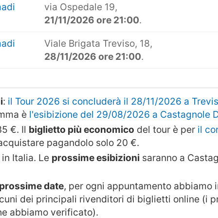
madi
via Ospedale 19,
21/11/2026 ore 21:00
.
madi
Viale Brigata Treviso, 18,
28/11/2026 ore 21:00
.
i
:
il Tour 2026 si concluderà il 28/11/2026 a Trevi
amma è
l'esibizione del 29/08/2026 a Castagnole 
5 €. Il
biglietto più economico
del tour è per
il c
i acquistare pagandolo solo 20 €.
in Italia. Le
prossime esibizioni
saranno a Castag
e prossime date
, per ogni appuntamento abbiamo in
cuni dei principali rivenditori di biglietti online (i
che abbiamo verificato).