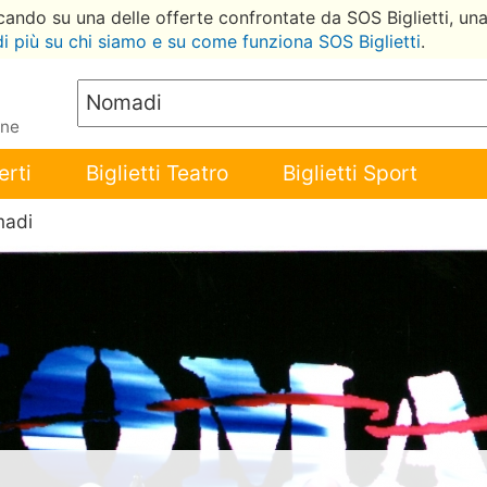
ccando su una delle offerte confrontate da SOS Biglietti, un
di più su chi siamo e su come funziona SOS Biglietti
.
ene
erti
Biglietti Teatro
Biglietti Sport
madi