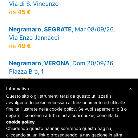
Via di S. Vincenzo
da
45 €
Negramaro, SEGRATE
, Mar 08/09/26,
Via Enzo Jannacci
da
49 €
Negramaro, VERONA
, Dom 20/09/26,
Piazza Bra, 1
da
39 €
×
Informativa
Questo sito o gli strumenti terzi da questo utilizzati si
avvalgono di cookie necessari al funzionamento ed utili alle
finalità illustrate nella cookie policy. Se vuoi saperne di più o
© SOS Biglietti - P.Iva 09162100961 -
Chi Siamo
-
negare il consenso a tutti o ad alcuni cookie, consulta la
Contatti
-
Privacy Policy
cookie policy
.
Chiudendo questo banner, scorrendo questa pagina,
cliccando su un link o proseguendo la navigazione in altra