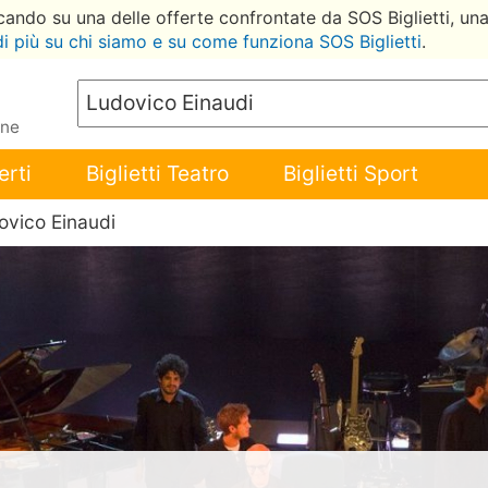
ccando su una delle offerte confrontate da SOS Biglietti, un
di più su chi siamo e su come funziona SOS Biglietti
.
ene
erti
Biglietti Teatro
Biglietti Sport
ovico Einaudi