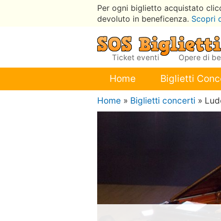
Per ogni biglietto acquistato cli
devoluto in beneficenza.
Scopri 
Ticket eventi
Opere di b
Home
Biglietti Conc
Home
»
Biglietti concerti
» Lud