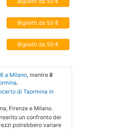
Biglietti
da 50 €
Biglietti
da 50 €
Biglietti
da 50 €
26 a Milano
, mentre
il
aormina
.
oncerto di Taormina in
a, Firenze e Milano.
serito un confronto dei
 prezzi potrebbero variare