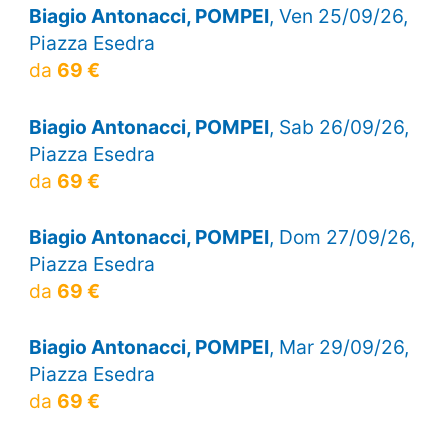
Biagio Antonacci, POMPEI
, Ven 25/09/26,
Piazza Esedra
da
69 €
Biagio Antonacci, POMPEI
, Sab 26/09/26,
Piazza Esedra
da
69 €
Biagio Antonacci, POMPEI
, Dom 27/09/26,
Piazza Esedra
da
69 €
Biagio Antonacci, POMPEI
, Mar 29/09/26,
Piazza Esedra
da
69 €