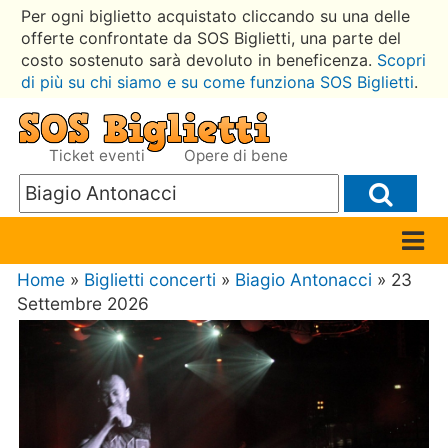
Per ogni biglietto acquistato cliccando su una delle
offerte confrontate da SOS Biglietti, una parte del
costo sostenuto sarà devoluto in beneficenza.
Scopri
di più su chi siamo e su come funziona SOS Biglietti
.
Ticket eventi
Opere di bene
Home
»
Biglietti concerti
»
Biagio Antonacci
» 23
Settembre 2026