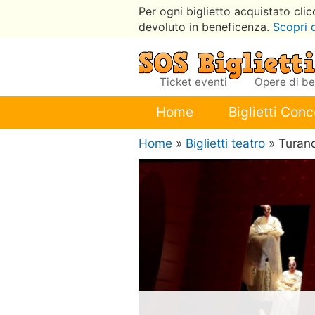
Per ogni biglietto acquistato cli
devoluto in beneficenza.
Scopri 
Ticket eventi
Opere di b
Home
Biglietti Conc
Home
»
Biglietti teatro
» Turan