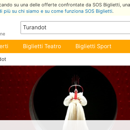
ccando su una delle offerte confrontate da SOS Biglietti, un
di più su chi siamo e su come funziona SOS Biglietti
.
ene
erti
Biglietti Teatro
Biglietti Sport
dot