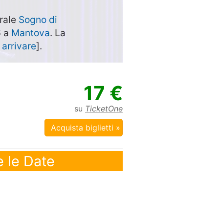
trale
Sogno di
6 a
Mantova
. La
arrivare
].
17 €
su
TicketOne
Acquista biglietti »
e le Date