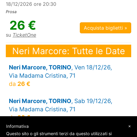
18/12/2026 ore 20:30
Prosa
26 €
Acquista biglietti »
su
TicketOne
Neri Marcore: Tutte le Date
Neri Marcore, TORINO
, Ven 18/12/26,
Via Madama Cristina, 71
da
26 €
Neri Marcore, TORINO
, Sab 19/12/26,
Via Madama Cristina, 71
da
26 €
×
Informativa
Questo sito o gli strumenti terzi da questo utilizzati si