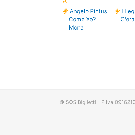
A
I
Angelo Pintus -
I Le
Come Xe?
C'era
Mona
© SOS Biglietti - P.Iva 09162