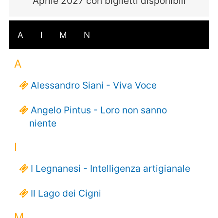
Aprile 2027 con biglietti disponibili
A
I
M
N
A
Alessandro Siani - Viva Voce
Angelo Pintus - Loro non sanno
niente
I
I Legnanesi - Intelligenza artigianale
Il Lago dei Cigni
M