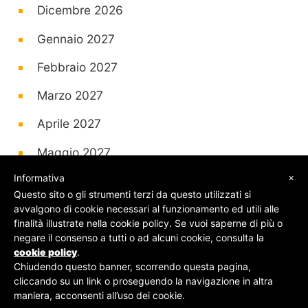
Dicembre 2026
Gennaio 2027
Febbraio 2027
Marzo 2027
Aprile 2027
Maggio 2027
×
Informativa
Questo sito o gli strumenti terzi da questo utilizzati si
avvalgono di cookie necessari al funzionamento ed utili alle
finalità illustrate nella cookie policy. Se vuoi saperne di più o
© SOS Biglietti - P.Iva 09162100961 -
Chi Siamo
-
negare il consenso a tutti o ad alcuni cookie, consulta la
Contatti
-
Privacy Policy
cookie policy
.
Chiudendo questo banner, scorrendo questa pagina,
cliccando su un link o proseguendo la navigazione in altra
maniera, acconsenti all’uso dei cookie.