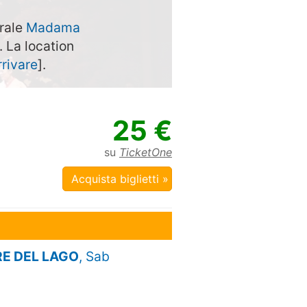
trale
Madama
. La location
rivare
].
25 €
su
TicketOne
Acquista biglietti »
RE DEL LAGO
, Sab