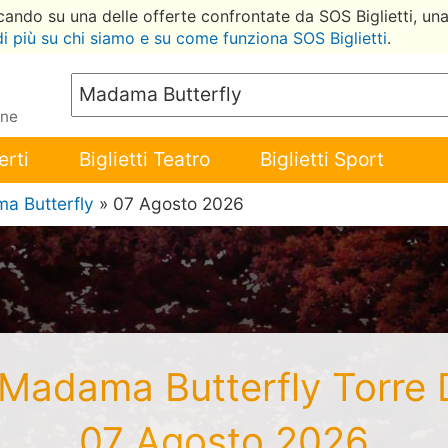
ccando su una delle offerte confrontate da SOS Biglietti, un
di più su chi siamo e su come funziona SOS Biglietti
.
ene
erti
Biglietti Teatro
Biglietti Sport
a Butterfly
» 07 Agosto 2026
i Madama Butterfly Torre
07 Agosto 2026