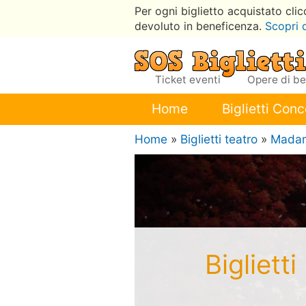
Per ogni biglietto acquistato cli
devoluto in beneficenza.
Scopri 
Ticket eventi
Opere di b
Home
Biglietti Conc
Home
»
Biglietti teatro
»
Madam
Bigliett