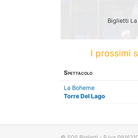
Biglietti L
I prossimi 
Spettacolo
La Boheme
Torre Del Lago
© SOS Biglietti - P.Iva 09162