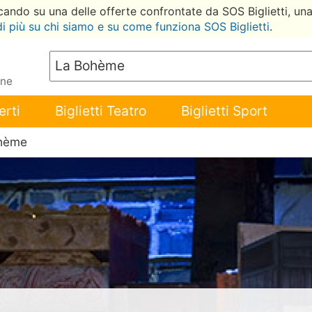
ccando su una delle offerte confrontate da SOS Biglietti, un
di più su chi siamo e su come funziona SOS Biglietti
.
ene
erti
Biglietti Teatro
Biglietti Sport
ohème