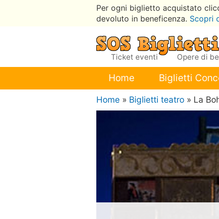
Per ogni biglietto acquistato cli
devoluto in beneficenza.
Scopri 
Ticket eventi
Opere di b
Home
Biglietti Conc
Home
»
Biglietti teatro
» La B