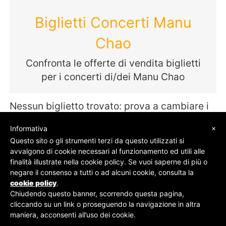
Biglietti Concerti Manu
Chao
Confronta le offerte di vendita biglietti
per i concerti di/dei Manu Chao
Nessun biglietto trovato: prova a cambiare i
termini della tua ricerca
×
Informativa
Questo sito o gli strumenti terzi da questo utilizzati si
avvalgono di cookie necessari al funzionamento ed utili alle
finalità illustrate nella cookie policy. Se vuoi saperne di più o
© SOS Biglietti - P.Iva 09162100961 -
Chi Siamo
-
negare il consenso a tutti o ad alcuni cookie, consulta la
Contatti
-
Privacy Policy
cookie policy
.
Chiudendo questo banner, scorrendo questa pagina,
cliccando su un link o proseguendo la navigazione in altra
maniera, acconsenti all’uso dei cookie.