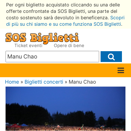
Per ogni biglietto acquistato cliccando su una delle
offerte confrontate da SOS Biglietti, una parte del
costo sostenuto sarà devoluto in beneficenza.
Scopri
di più su chi siamo e su come funziona SOS Biglietti
.
Ticket eventi
Opere di bene
Home
»
Biglietti concerti
» Manu Chao