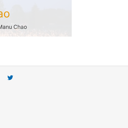
ao
i Manu Chao