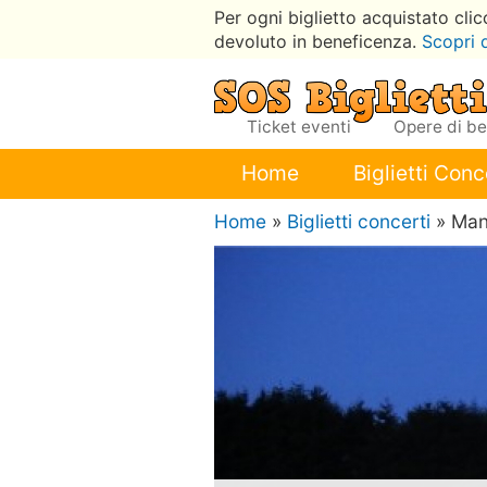
Per ogni biglietto acquistato cli
devoluto in beneficenza.
Scopri 
Ticket eventi
Opere di b
Home
Biglietti Conc
Home
»
Biglietti concerti
» Ma