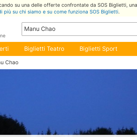
ccando su una delle offerte confrontate da SOS Biglietti, un
di più su chi siamo e su come funziona SOS Biglietti
.
ene
erti
Biglietti Teatro
Biglietti Sport
nu Chao