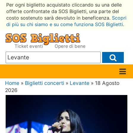
Per ogni biglietto acquistato cliccando su una delle
offerte confrontate da SOS Biglietti, una parte del
costo sostenuto sarà devoluto in beneficenza.
Scopri
di più su chi siamo e su come funziona SOS Biglietti
.
Ticket eventi
Opere di bene
Home
»
Biglietti concerti
»
Levante
» 18 Agosto
2026