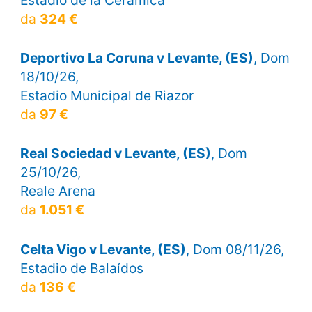
Estadio de la Cerámica
da
324 €
Deportivo La Coruna v Levante, (ES)
, Dom
18/10/26,
Estadio Municipal de Riazor
da
97 €
Real Sociedad v Levante, (ES)
, Dom
25/10/26,
Reale Arena
da
1.051 €
Celta Vigo v Levante, (ES)
, Dom 08/11/26,
Estadio de Balaídos
da
136 €