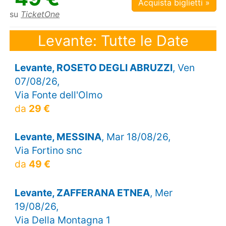
Acquista biglietti »
su
TicketOne
Levante: Tutte le Date
Levante, ROSETO DEGLI ABRUZZI
, Ven
07/08/26,
Via Fonte dell'Olmo
da
29 €
Levante, MESSINA
, Mar 18/08/26,
Via Fortino snc
da
49 €
Levante, ZAFFERANA ETNEA
, Mer
19/08/26,
Via Della Montagna 1