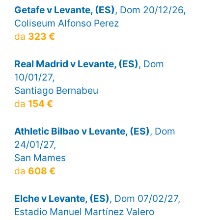
Getafe v Levante, (ES)
, Dom 20/12/26,
Coliseum Alfonso Perez
da
323 €
Real Madrid v Levante, (ES)
, Dom
10/01/27,
Santiago Bernabeu
da
154 €
Athletic Bilbao v Levante, (ES)
, Dom
24/01/27,
San Mames
da
608 €
Elche v Levante, (ES)
, Dom 07/02/27,
Estadio Manuel Martínez Valero