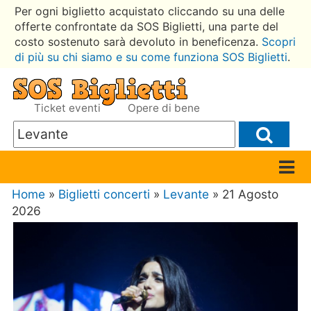
Per ogni biglietto acquistato cliccando su una delle
offerte confrontate da SOS Biglietti, una parte del
costo sostenuto sarà devoluto in beneficenza.
Scopri
di più su chi siamo e su come funziona SOS Biglietti
.
Ticket eventi
Opere di bene
Home
»
Biglietti concerti
»
Levante
» 21 Agosto
2026