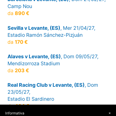
Camp Nou
da
890 €
Sevilla v Levante, (ES)
, Mer 21/04/27,
Estadio Ramón Sánchez-Pizjuán
da
170 €
Alaves v Levante, (ES)
, Dom 09/05/27,
Mendizorroza Stadium
da
203 €
Real Racing Club v Levante, (ES)
, Dom
23/05/27,
Estadio El Sardinero
da
404 €
×
Informativa