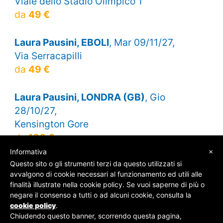
Viale dello Stadio Olimpico 1
da
49 €
Laura Pausini, EBOLI
, Mar 09/11/27,
Via Serracapilli
da
49 €
Laura Pausini, LONDRA (GB)
, Gio
28/10/27,
Kensington Gore
da
100 €
×
Informativa
Questo sito o gli strumenti terzi da questo utilizzati si
avvalgono di cookie necessari al funzionamento ed utili alle
finalità illustrate nella cookie policy. Se vuoi saperne di più o
© SOS Biglietti - P.Iva 09162100961 -
Chi Siamo
-
negare il consenso a tutti o ad alcuni cookie, consulta la
Contatti
-
Privacy Policy
cookie policy
.
Chiudendo questo banner, scorrendo questa pagina,