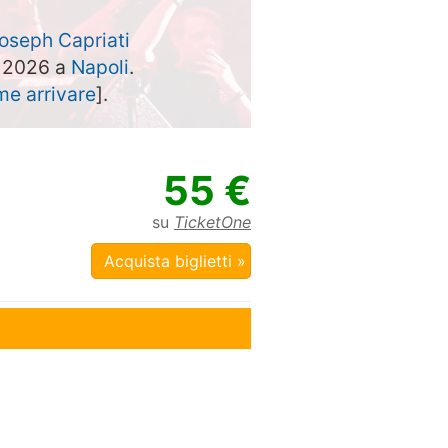
oseph Capriati
e 2026 a
Napoli
.
e arrivare
].
55 €
su
TicketOne
Acquista biglietti »