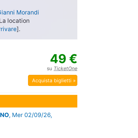
ianni Morandi
 La location
rivare
].
49 €
su
TicketOne
Acquista biglietti »
ANO
, Mer 02/09/26,