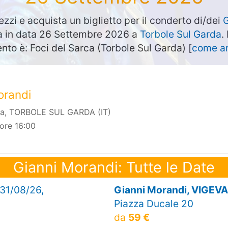
ezzi e acquista un biglietto per il conderto di/dei
G
rà in data 26 Settembre 2026 a
Torbole Sul Garda
.
ento è: Foci del Sarca (Torbole Sul Garda) [
come ar
orandi
rca, TORBOLE SUL GARDA (IT)
ore 16:00
Gianni Morandi: Tutte le Date
 31/08/26,
Gianni Morandi, VIGEV
Piazza Ducale 20
da
59 €