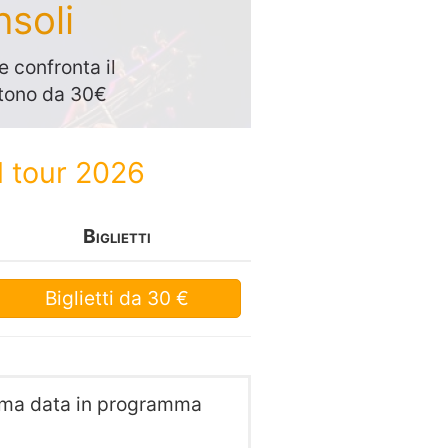
nsoli
 confronta il
artono da 30€
l tour 2026
Biglietti
Biglietti
da 30 €
ssima data in programma