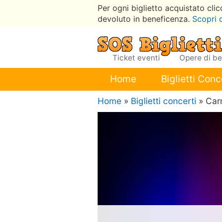
Per ogni biglietto acquistato cli
devoluto in beneficenza.
Scopri 
Ticket eventi
Opere di b
Home
Biglietti Conc
Home
»
Biglietti concerti
» Car