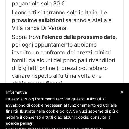
pagandolo solo 30 €.
I concerti si terranno solo in Italia. Le
prossime esibizioni
saranno a Atella e
Villafranca Di Verona.
Sopra trovi
l'elenco delle prossime date
,
per ogni appuntamento abbiamo
inserito un confronto dei prezzi minimi
forniti da alcuni dei principali rivenditori
di biglietti online (i prezzi potrebbero
variare rispetto all'ultima volta che
abbiamo verificato).
×
Informativa
Questo sito o gli strumenti terzi da questo utilizzati si
avvalgono di cookie necessari al funzionamento ed utili alle
finalità illustrate nella cookie policy. Se vuoi saperne di più o
© SOS Biglietti - P.Iva 09162100961 -
Chi Siamo
-
negare il consenso a tutti o ad alcuni cookie, consulta la
Contatti
-
Privacy Policy
cookie policy
.