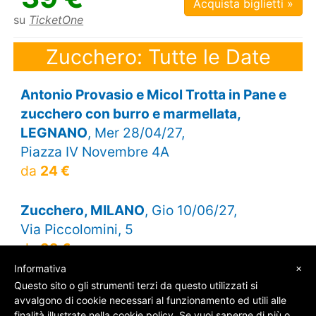
Acquista biglietti »
su
TicketOne
Zucchero: Tutte le Date
Antonio Provasio e Micol Trotta in Pane e
zucchero con burro e marmellata,
LEGNANO
, Mer 28/04/27,
Piazza IV Novembre 4A
da
24 €
Zucchero, MILANO
, Gio 10/06/27,
Via Piccolomini, 5
da
39 €
×
Informativa
Questo sito o gli strumenti terzi da questo utilizzati si
avvalgono di cookie necessari al funzionamento ed utili alle
finalità illustrate nella cookie policy. Se vuoi saperne di più o