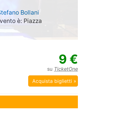
tefano Bollani
evento è: Piazza
9 €
su
TicketOne
Acquista biglietti »