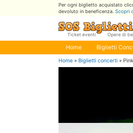
Per ogni biglietto acquistato cli
devoluto in beneficenza.
Scopri 
Ticket eventi
Opere di b
Home
Biglietti Conc
Home
»
Biglietti concerti
» Pin