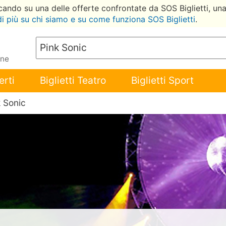
ccando su una delle offerte confrontate da SOS Biglietti, un
di più su chi siamo e su come funziona SOS Biglietti
.
ene
erti
Biglietti Teatro
Biglietti Sport
k Sonic