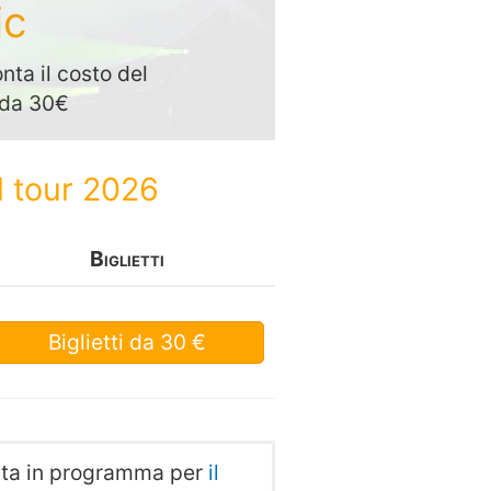
ic
nta il costo del
o da 30€
l tour 2026
Biglietti
Biglietti
da 30 €
data in programma per
il