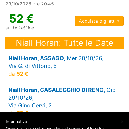
29/10/2026 ore 20:45
52 €
Acquista biglietti »
su
TicketOne
Niall Horan: Tutte le Date
Niall Horan, ASSAGO
, Mer 28/10/26,
Via G. di Vittorio, 6
da
52 €
Niall Horan, CASALECCHIO DI RENO
, Gio
29/10/26,
Via Gino Cervi, 2
da
52 €
×
Informativa
Questo sito o gli strumenti terzi da questo utilizzati si