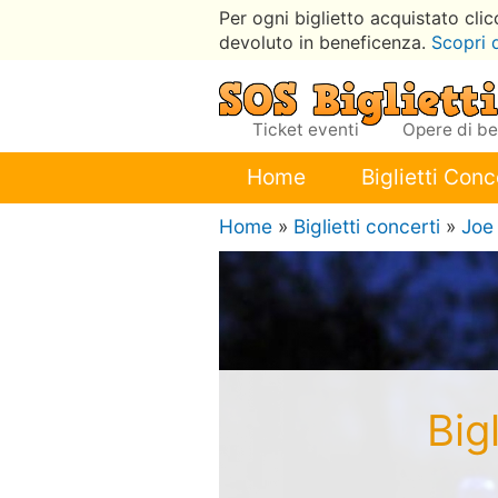
Per ogni biglietto acquistato cli
devoluto in beneficenza.
Scopri 
Ticket eventi
Opere di b
Home
Biglietti Conc
Home
»
Biglietti concerti
»
Joe
Big