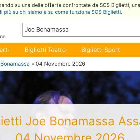
ccando su una delle offerte confrontate da SOS Biglietti, un
di più su chi siamo e su come funziona SOS Biglietti
.
ene
erti
Biglietti Teatro
Biglietti Sport
 Bonamassa
» 04 Novembre 2026
lietti Joe Bonamassa As
04 Novembre 2026