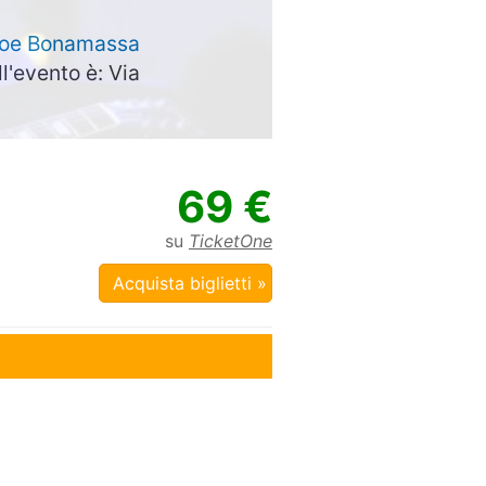
oe Bonamassa
ll'evento è: Via
69 €
su
TicketOne
Acquista biglietti »