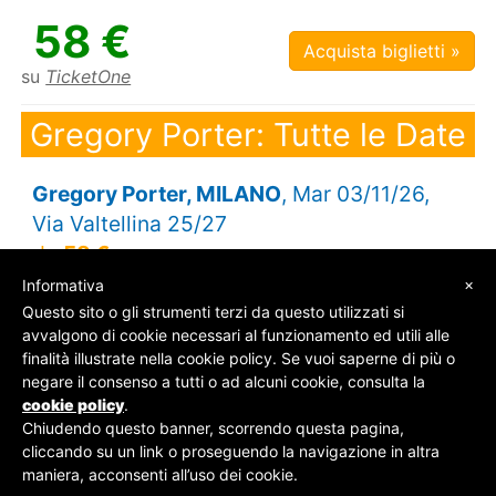
58 €
Acquista biglietti »
su
TicketOne
Gregory Porter: Tutte le Date
Gregory Porter, MILANO
, Mar 03/11/26,
Via Valtellina 25/27
da
58 €
×
Informativa
Questo sito o gli strumenti terzi da questo utilizzati si
avvalgono di cookie necessari al funzionamento ed utili alle
finalità illustrate nella cookie policy. Se vuoi saperne di più o
© SOS Biglietti - P.Iva 09162100961 -
Chi Siamo
-
negare il consenso a tutti o ad alcuni cookie, consulta la
Contatti
-
Privacy Policy
cookie policy
.
Chiudendo questo banner, scorrendo questa pagina,
cliccando su un link o proseguendo la navigazione in altra
maniera, acconsenti all’uso dei cookie.