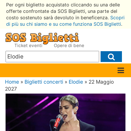
Per ogni biglietto acquistato cliccando su una delle
offerte confrontate da SOS Biglietti, una parte del
costo sostenuto sarà devoluto in beneficenza.
Scopri
di più su chi siamo e su come funziona SOS Biglietti
.
Ticket eventi
Opere di bene
Home
»
Biglietti concerti
»
Elodie
» 22 Maggio
2027