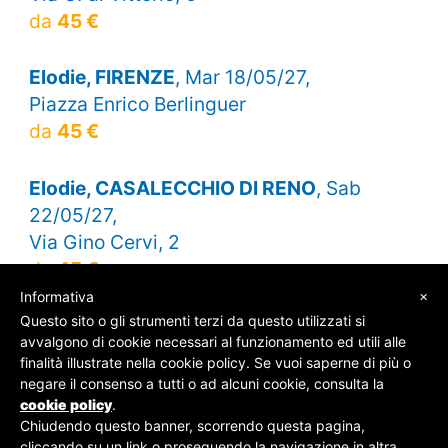
da
45 €
Elodie, FIRENZE
, Mar 18/05/27,
Piazza Enrico Berlinguer
da
45 €
Elodie, CASALECCHIO DI RENO
, Sab
22/05/27,
Via Gino Cervi, 2
da
45 €
×
Informativa
Questo sito o gli strumenti terzi da questo utilizzati si
avvalgono di cookie necessari al funzionamento ed utili alle
finalità illustrate nella cookie policy. Se vuoi saperne di più o
© SOS Biglietti - P.Iva 09162100961 -
Chi Siamo
-
negare il consenso a tutti o ad alcuni cookie, consulta la
Contatti
-
Privacy Policy
cookie policy
.
Chiudendo questo banner, scorrendo questa pagina,
cliccando su un link o proseguendo la navigazione in altra