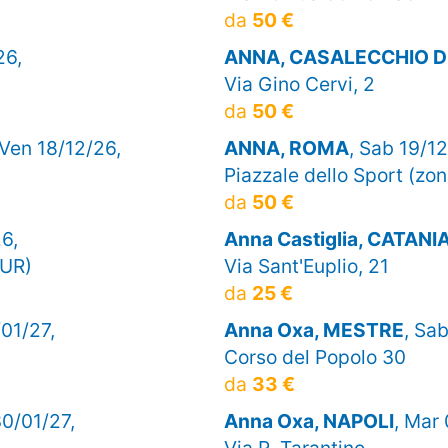
da
50 €
26,
ANNA, CASALECCHIO D
Via Gino Cervi, 2
da
50 €
 Ven 18/12/26,
ANNA, ROMA
, Sab 19/12
Piazzale dello Sport (zo
da
50 €
6,
Anna Castiglia, CATANI
EUR)
Via Sant'Euplio, 21
da
25 €
/01/27,
Anna Oxa, MESTRE
, Sab
Corso del Popolo 30
da
33 €
30/01/27,
Anna Oxa, NAPOLI
, Mar
Via R. Tarantino