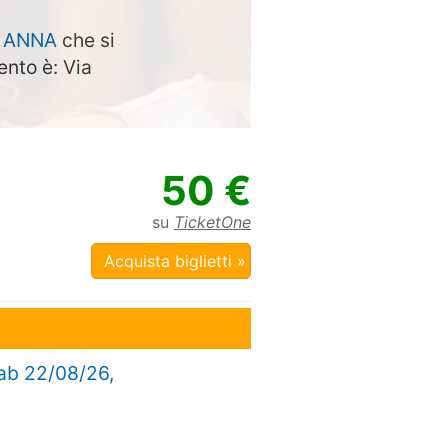
i
ANNA
che si
ento è: Via
50 €
su
TicketOne
Acquista biglietti »
Sab 22/08/26,