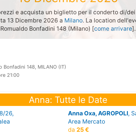
rezzi e acquista un biglietto per il conderto di/de
data 13 Dicembre 2026 a
Milano
. La location dell'ev
Romualdo Bonfadini 148 (Milano) [
come arrivare
].
 Bonfadini 148, MILANO (IT)
re 21:00
Anna: Tutte le Date
8/26,
Anna Oxa, AGROPOLI
, 
alea
Area Mercato
da
25 €