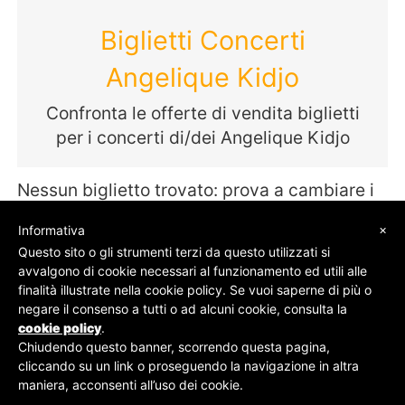
Biglietti Concerti
Angelique Kidjo
Confronta le offerte di vendita biglietti
per i concerti di/dei Angelique Kidjo
Nessun biglietto trovato: prova a cambiare i
termini della tua ricerca
×
Informativa
Questo sito o gli strumenti terzi da questo utilizzati si
avvalgono di cookie necessari al funzionamento ed utili alle
finalità illustrate nella cookie policy. Se vuoi saperne di più o
© SOS Biglietti - P.Iva 09162100961 -
Chi Siamo
-
negare il consenso a tutti o ad alcuni cookie, consulta la
Contatti
-
Privacy Policy
cookie policy
.
Chiudendo questo banner, scorrendo questa pagina,
cliccando su un link o proseguendo la navigazione in altra
maniera, acconsenti all’uso dei cookie.