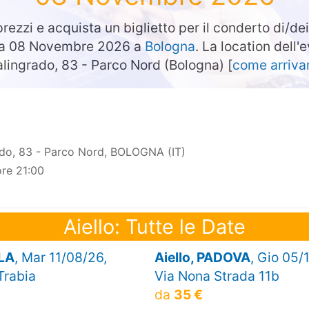
prezzi e acquista un biglietto per il conderto di/de
ata 08 Novembre 2026 a
Bologna
. La location dell'
alingrado, 83 - Parco Nord (Bologna) [
come arriva
ado, 83 - Parco Nord, BOLOGNA (IT)
re 21:00
Aiello: Tutte le Date
LLA
, Mar 11/08/26,
Aiello, PADOVA
, Gio 05/
Trabia
Via Nona Strada 11b
da
35 €