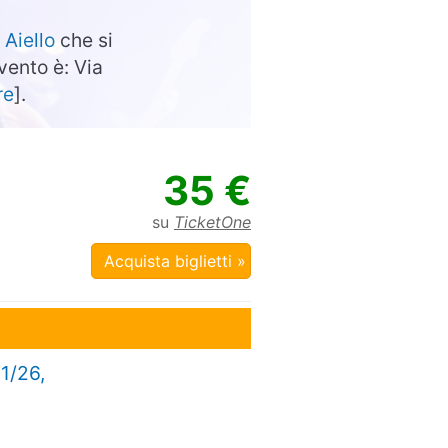
i
Aiello
che si
evento è: Via
re
].
35 €
su
TicketOne
Acquista biglietti »
11/26,