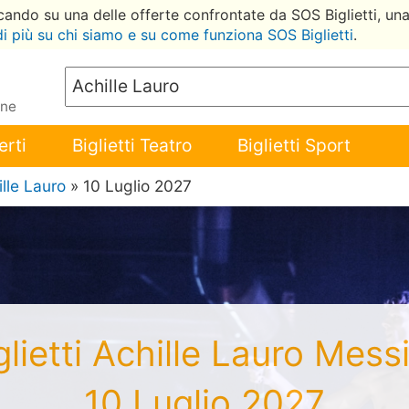
ccando su una delle offerte confrontate da SOS Biglietti, un
di più su chi siamo e su come funziona SOS Biglietti
.
ene
erti
Biglietti Teatro
Biglietti Sport
lle Lauro
» 10 Luglio 2027
glietti Achille Lauro Mess
10 Luglio 2027