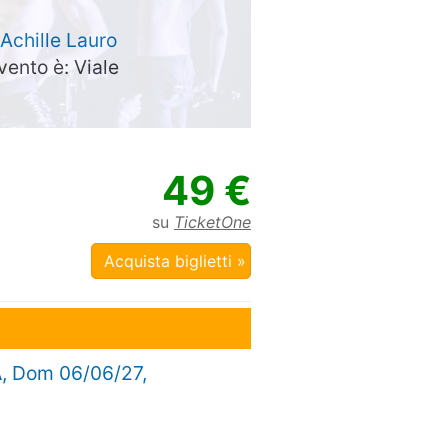
Achille Lauro
evento è: Viale
49 €
su
TicketOne
Acquista biglietti »
A
, Dom 06/06/27,