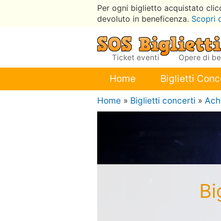
Per ogni biglietto acquistato cli
devoluto in beneficenza.
Scopri 
Ticket eventi
Opere di b
Home
Biglietti Conc
Home
»
Biglietti concerti
»
Achi
Bi