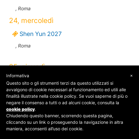
, Roma
24, mercoledì
Shen Yun 2027
, Roma
25, giovedì
×
Informativa
Shen Yun 2027
Questo sito o gli strumenti terzi da questo utilizzati si
avvalgono di cookie necessari al funzionamento ed utili alle
, Roma
finalità illustrate nella cookie policy. Se vuoi saperne di più o
26, venerdì
negare il consenso a tutti o ad alcuni cookie, consulta la
cookie policy
.
Chiudendo questo banner, scorrendo questa pagina,
Shen Yun 2027
cliccando su un link o proseguendo la navigazione in altra
maniera, acconsenti all’uso dei cookie.
, Roma