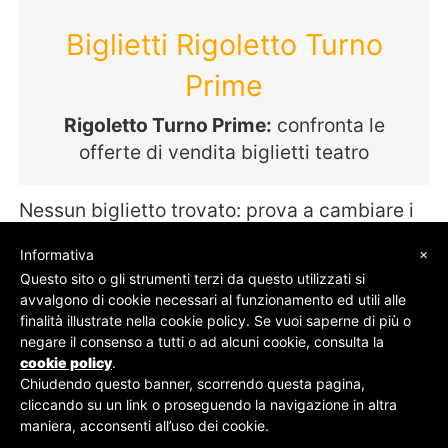
Biglietti Rigoletto Turno
Prime
Rigoletto Turno Prime:
confronta le
offerte di vendita biglietti teatro
Nessun biglietto trovato: prova a cambiare i
termini della tua ricerca
×
Informativa
Questo sito o gli strumenti terzi da questo utilizzati si
avvalgono di cookie necessari al funzionamento ed utili alle
finalità illustrate nella cookie policy. Se vuoi saperne di più o
© SOS Biglietti - P.Iva 09162100961 -
Chi Siamo
-
negare il consenso a tutti o ad alcuni cookie, consulta la
Contatti
-
Privacy Policy
cookie policy
.
Chiudendo questo banner, scorrendo questa pagina,
cliccando su un link o proseguendo la navigazione in altra
maniera, acconsenti all’uso dei cookie.