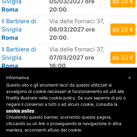
Siviglia
05/03/2027 ore
da 28 €
Roma
20:00
.
Il Barbiere di
Via delle Fornaci 37,
Siviglia
06/03/2027 ore
da 28 €
Roma
20:00
.
Il Barbiere di
Via delle Fornaci 37,
Siviglia
07/03/2027 ore
da 33 €
Roma
16:00
.
×
Informativa
Questo sito o gli strumenti terzi da questo utilizzati si
avvalgono di cookie necessari al funzionamento ed utili alle
finalità illustrate nella cookie policy. Se vuoi saperne di più o
© SOS Biglietti - P.Iva 09162100961 -
Chi Siamo
-
negare il consenso a tutti o ad alcuni cookie, consulta la
Contatti
-
Privacy Policy
cookie policy
.
Chiudendo questo banner, scorrendo questa pagina,
cliccando su un link o proseguendo la navigazione in altra
maniera, acconsenti all’uso dei cookie.