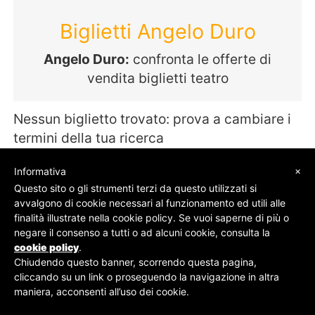
Biglietti Angelo Duro
Angelo Duro:
confronta le offerte di
vendita biglietti teatro
Nessun biglietto trovato: prova a cambiare i
termini della tua ricerca
×
Informativa
Questo sito o gli strumenti terzi da questo utilizzati si
avvalgono di cookie necessari al funzionamento ed utili alle
© SOS Biglietti - P.Iva 09162100961 -
Chi Siamo
-
finalità illustrate nella cookie policy. Se vuoi saperne di più o
Contatti
-
Privacy Policy
negare il consenso a tutti o ad alcuni cookie, consulta la
cookie policy
.
Chiudendo questo banner, scorrendo questa pagina,
cliccando su un link o proseguendo la navigazione in altra
maniera, acconsenti all’uso dei cookie.