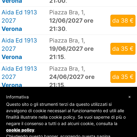
Verona
21:00
.
Aida Ed 1913
Piazza Bra, 1,
2027
12/06/2027 ore
da 38 €
Verona
21:30
.
Aida Ed 1913
Piazza Bra, 1,
2027
19/06/2027 ore
da 35 €
Verona
21:15
.
Aida Ed 1913
Piazza Bra, 1,
2027
24/06/2027 ore
da 35 €
Verona
21:15
.
×
Informativa
Questo sito o gli strumenti terzi da questo utilizzati si
avvalgono di cookie necessari al funzionamento ed utili alle
finalità illustrate nella cookie policy. Se vuoi saperne di più o
© SOS Biglietti - P.Iva 09162100961 -
Chi Siamo
-
negare il consenso a tutti o ad alcuni cookie, consulta la
Contatti
-
Privacy Policy
cookie policy
.
Chiudendo questo banner, scorrendo questa pagina,