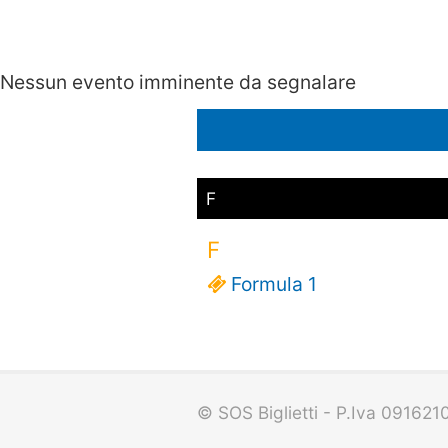
Nessun evento imminente da segnalare
F
F
Formula 1
© SOS Biglietti - P.Iva 09162