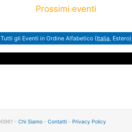
Prossimi eventi
Tutti gli Eventi in Ordine Alfabetico (
Italia
, Estero)
100961 -
Chi Siamo
-
Contatti
-
Privacy Policy