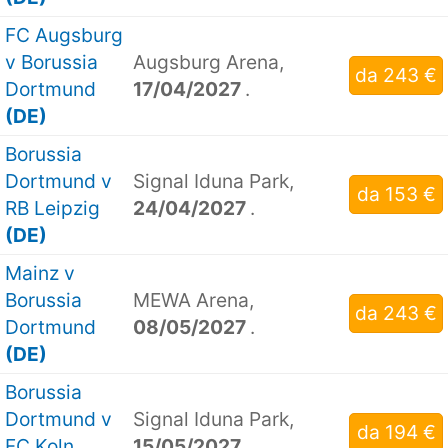
FC Augsburg
v Borussia
Augsburg Arena,
da 243 €
Dortmund
17/04/2027
.
(DE)
Borussia
Dortmund v
Signal Iduna Park,
da 153 €
RB Leipzig
24/04/2027
.
(DE)
Mainz v
Borussia
MEWA Arena,
da 243 €
Dortmund
08/05/2027
.
(DE)
Borussia
Dortmund v
Signal Iduna Park,
da 194 €
FC Koln
15/05/2027
.