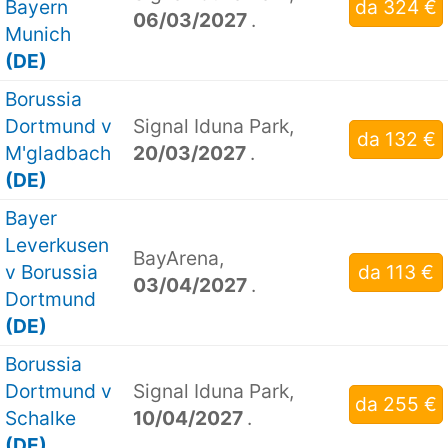
Bayern
da 324 €
06/03/2027
.
Munich
(DE)
Borussia
Dortmund v
Signal Iduna Park,
da 132 €
M'gladbach
20/03/2027
.
(DE)
Bayer
Leverkusen
BayArena,
v Borussia
da 113 €
03/04/2027
.
Dortmund
(DE)
Borussia
Dortmund v
Signal Iduna Park,
da 255 €
Schalke
10/04/2027
.
(DE)