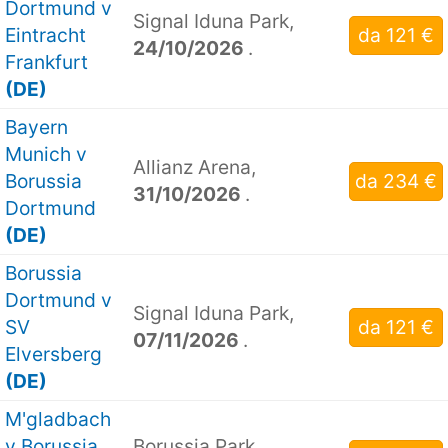
Dortmund v
Signal Iduna Park,
Eintracht
da 121 €
24/10/2026
.
Frankfurt
(DE)
Bayern
Munich v
Allianz Arena,
Borussia
da 234 €
31/10/2026
.
Dortmund
(DE)
Borussia
Dortmund v
Signal Iduna Park,
SV
da 121 €
07/11/2026
.
Elversberg
(DE)
M'gladbach
v Borussia
Borussia Park,