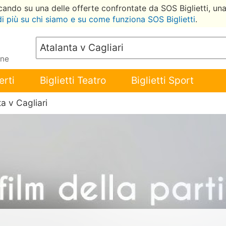
ccando su una delle offerte confrontate da SOS Biglietti, un
di più su chi siamo e su come funziona SOS Biglietti
.
ene
erti
Biglietti Teatro
Biglietti Sport
ta v Cagliari