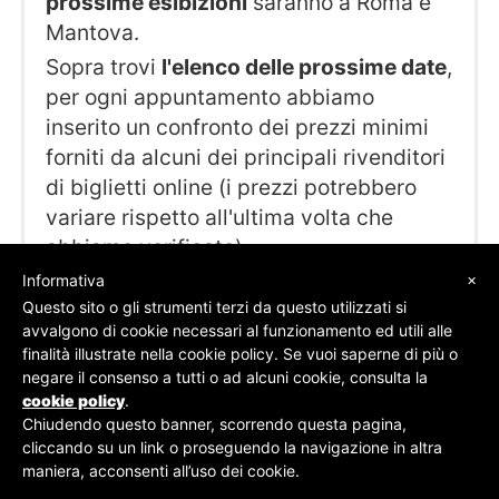
prossime esibizioni
saranno a Roma e
Mantova.
Sopra trovi
l'elenco delle prossime date
,
per ogni appuntamento abbiamo
inserito un confronto dei prezzi minimi
forniti da alcuni dei principali rivenditori
di biglietti online (i prezzi potrebbero
variare rispetto all'ultima volta che
abbiamo verificato).
×
Informativa
Questo sito o gli strumenti terzi da questo utilizzati si
avvalgono di cookie necessari al funzionamento ed utili alle
finalità illustrate nella cookie policy. Se vuoi saperne di più o
© SOS Biglietti - P.Iva 09162100961 -
Chi Siamo
-
negare il consenso a tutti o ad alcuni cookie, consulta la
Contatti
-
Privacy Policy
cookie policy
.
Chiudendo questo banner, scorrendo questa pagina,
cliccando su un link o proseguendo la navigazione in altra
maniera, acconsenti all’uso dei cookie.