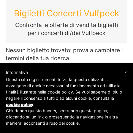
Biglietti Concerti Vulfpeck
Confronta le offerte di vendita biglietti
per i concerti di/dei Vulfpeck
Nessun biglietto trovato: prova a cambiare i
termini della tua ricerca
×
Informativa
Questo sito o gli strumenti terzi da questo utilizzati si
avvalgono di cookie necessari al funzionamento ed utili alle
© SOS Biglietti - P.Iva 09162100961 -
Chi Siamo
-
finalità illustrate nella cookie policy. Se vuoi saperne di più o
Contatti
-
Privacy Policy
negare il consenso a tutti o ad alcuni cookie, consulta la
cookie policy
.
Chiudendo questo banner, scorrendo questa pagina,
cliccando su un link o proseguendo la navigazione in altra
maniera, acconsenti all’uso dei cookie.