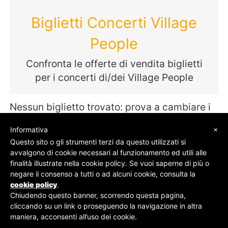
Biglietti Concerti Village
People
Confronta le offerte di vendita biglietti
per i concerti di/dei Village People
Nessun biglietto trovato: prova a cambiare i
termini della tua ricerca
×
Informativa
Questo sito o gli strumenti terzi da questo utilizzati si
avvalgono di cookie necessari al funzionamento ed utili alle
finalità illustrate nella cookie policy. Se vuoi saperne di più o
© SOS Biglietti - P.Iva 09162100961 -
Chi Siamo
-
negare il consenso a tutti o ad alcuni cookie, consulta la
Contatti
-
Privacy Policy
cookie policy
.
Chiudendo questo banner, scorrendo questa pagina,
cliccando su un link o proseguendo la navigazione in altra
maniera, acconsenti all’uso dei cookie.