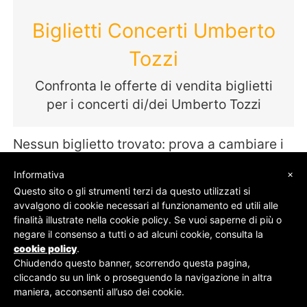
Biglietti Concerti Umberto
Tozzi
Confronta le offerte di vendita biglietti
per i concerti di/dei Umberto Tozzi
Nessun biglietto trovato: prova a cambiare i
termini della tua ricerca
×
Informativa
Questo sito o gli strumenti terzi da questo utilizzati si
avvalgono di cookie necessari al funzionamento ed utili alle
finalità illustrate nella cookie policy. Se vuoi saperne di più o
© SOS Biglietti - P.Iva 09162100961 -
Chi Siamo
-
negare il consenso a tutti o ad alcuni cookie, consulta la
Contatti
-
Privacy Policy
cookie policy
.
Chiudendo questo banner, scorrendo questa pagina,
cliccando su un link o proseguendo la navigazione in altra
maniera, acconsenti all’uso dei cookie.