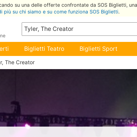
ccando su una delle offerte confrontate da SOS Biglietti, un
di più su chi siamo e su come funziona SOS Biglietti
.
ene
erti
Biglietti Teatro
Biglietti Sport
er, The Creator