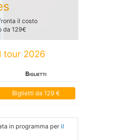
es
ronta il costo
no da 129€
l tour 2026
Biglietti
Biglietti
da 129 €
 data in programma per
il