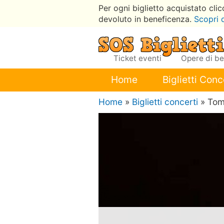
Per ogni biglietto acquistato cli
devoluto in beneficenza.
Scopri 
Ticket eventi
Opere di b
Home
Biglietti Conc
Home
»
Biglietti concerti
» Tom