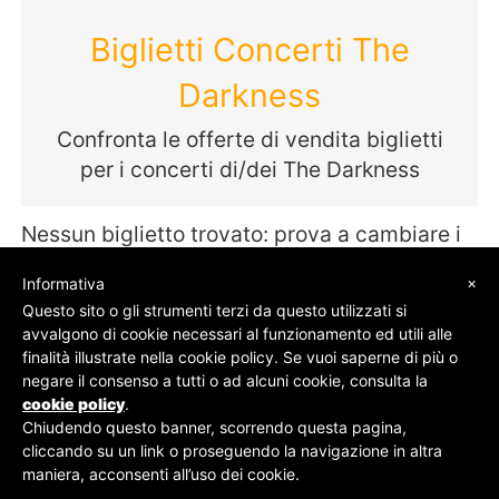
Biglietti Concerti The
Darkness
Confronta le offerte di vendita biglietti
per i concerti di/dei The Darkness
Nessun biglietto trovato: prova a cambiare i
termini della tua ricerca
×
Informativa
Questo sito o gli strumenti terzi da questo utilizzati si
avvalgono di cookie necessari al funzionamento ed utili alle
finalità illustrate nella cookie policy. Se vuoi saperne di più o
© SOS Biglietti - P.Iva 09162100961 -
Chi Siamo
-
negare il consenso a tutti o ad alcuni cookie, consulta la
Contatti
-
Privacy Policy
cookie policy
.
Chiudendo questo banner, scorrendo questa pagina,
cliccando su un link o proseguendo la navigazione in altra
maniera, acconsenti all’uso dei cookie.