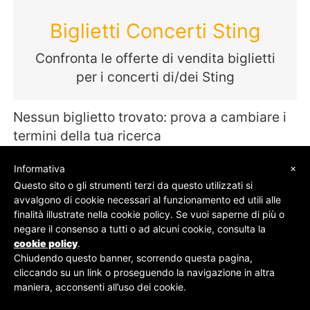
Biglietti Concerti Sting
Confronta le offerte di vendita biglietti
per i concerti di/dei Sting
Nessun biglietto trovato: prova a cambiare i
termini della tua ricerca
×
Informativa
Questo sito o gli strumenti terzi da questo utilizzati si
avvalgono di cookie necessari al funzionamento ed utili alle
© SOS Biglietti - P.Iva 09162100961 -
Chi Siamo
-
finalità illustrate nella cookie policy. Se vuoi saperne di più o
Contatti
-
Privacy Policy
negare il consenso a tutti o ad alcuni cookie, consulta la
cookie policy
.
Chiudendo questo banner, scorrendo questa pagina,
cliccando su un link o proseguendo la navigazione in altra
maniera, acconsenti all’uso dei cookie.