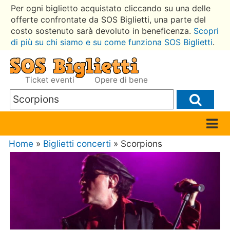
Per ogni biglietto acquistato cliccando su una delle
offerte confrontate da SOS Biglietti, una parte del
costo sostenuto sarà devoluto in beneficenza.
Scopri
di più su chi siamo e su come funziona SOS Biglietti
.
Ticket eventi
Opere di bene
Home
»
Biglietti concerti
» Scorpions